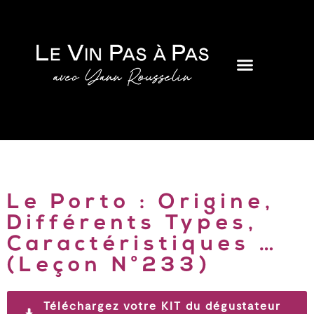
Le Porto : Origine,
Différents Types,
Caractéristiques …
(Leçon N°233)
Téléchargez votre KIT du dégustateur