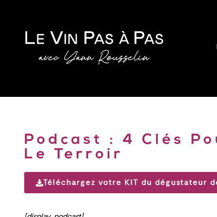
Podcast : 4 Clés P
Le Terroir
Téléchargez votre KIT du dégustateur d
[display_podcast]