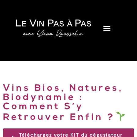
Vins Bios, Natures,
Biodynamie :
Comment S’y
Retrouver Enfin ?
Téléchargez votre KIT du dégustateur