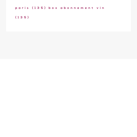
paris
(135)
box abonnement vin
(135)
Ecole de formation Le Coam
Tél : 01.43.87.05.93
contact@lecoam.eu
© 2023 Le Coam. Tous droits réservés
Mentions Légales