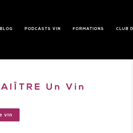
BLOG
PODCASTS VIN
FORMATIONS
CLUB 
IÎTRE Un Vin
e vin