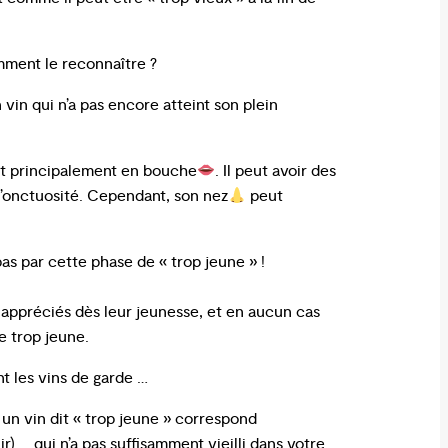
omment le reconnaître ?
 vin qui n’a pas encore atteint son plein
aît principalement en bouche
. Il peut avoir des
d’onctuosité. Cependant, son nez
peut
as par cette phase de « trop jeune » !
e appréciés dès leur jeunesse, et en aucun cas
re trop jeune.
nt les vins de garde …
: un vin dit « trop jeune » correspond
) … qui n’a pas suffisamment vieilli dans votre