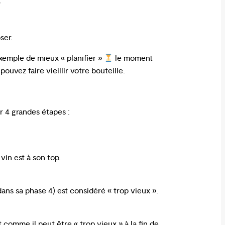
?
oser.
exemple de mieux « planifier »
le moment
ouvez faire vieillir votre bouteille.
ar 4 grandes étapes :
in est à son top.
dans sa phase 4) est considéré « trop vieux ».
 comme il peut être « trop vieux » à la fin de