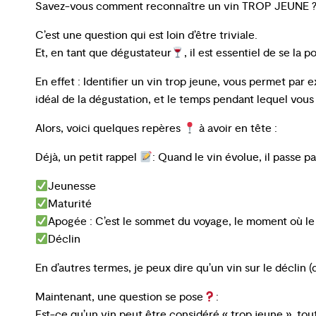
Savez-vous comment reconnaître un vin TROP JEUNE 
C’est une question qui est loin d’être triviale.
Et, en tant que dégustateur
, il est essentiel de se la p
En effet : Identifier un vin trop jeune, vous permet par 
idéal de la dégustation, et le temps pendant lequel vous p
Alors, voici quelques repères
à avoir en tête :
Déjà, un petit rappel
: Quand le vin évolue, il passe p
Jeunesse
Maturité
Apogée : C’est le sommet du voyage, le moment où le v
Déclin
En d’autres termes, je peux dire qu’un vin sur le déclin (
Maintenant, une question se pose
:
Est-ce qu’un vin peut être considéré « trop jeune », tout