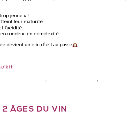
trop jeune » !
tteint leur maturité.
 l’acidité.
ra en rondeur, en complexité.
ée devient un clin d’œil au passé
.
u/kit
,
,
ours oenologie paris
degustation vin paris
reconnaitre vin
2 ÂGES DU VIN