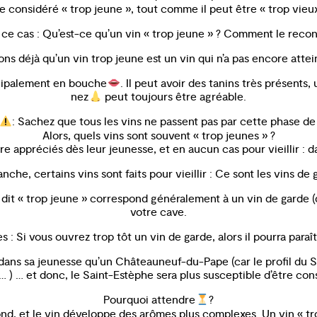
e considéré « trop jeune », tout comme il peut être « trop vieux
 ce cas : Qu’est-ce qu’un vin « trop jeune » ? Comment le recon
ons déjà qu’un vin trop jeune est un vin qui n’a pas encore attei
incipalement en bouche
. Il peut avoir des tanins très présent
nez
peut toujours être agréable.
: Sachez que tous les vins ne passent pas par cette phase de 
Alors, quels vins sont souvent « trop jeunes » ?
e appréciés dès leur jeunesse, et en aucun cas pour vieillir : d
nche, certains vins sont faits pour vieillir : Ce sont les vins de
n dit « trop jeune » correspond généralement à un vin de garde (d
votre cave.
s : Si vous ouvrez trop tôt un vin de garde, alors il pourra paraît
ns sa jeunesse qu’un Châteauneuf-du-Pape (car le profil du Saint
 ) … et donc, le Saint-Estèphe sera plus susceptible d’être consid
Pourquoi attendre
?
 fond, et le vin développe des arômes plus complexes. Un vin « t