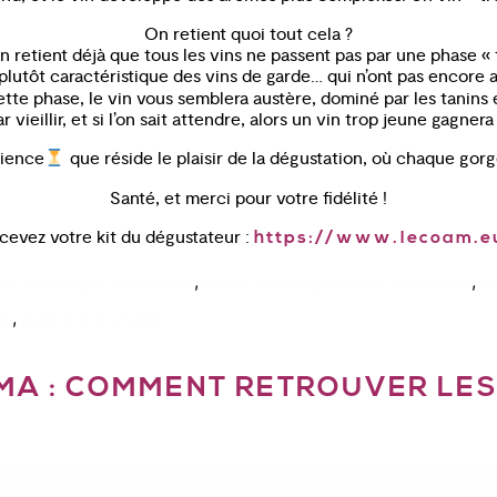
On retient quoi tout cela ?
n retient déjà que tous les vins ne passent pas par une phase « 
lutôt caractéristique des vins de garde… qui n’ont pas encore a
te phase, le vin vous semblera austère, dominé par les tanins et
r vieillir, et si l’on sait attendre, alors un vin trop jeune gagne
tience
que réside le plaisir de la dégustation, où chaque gorg
Santé, et merci pour votre fidélité !
evez votre kit du dégustateur :
https://www.lecoam.e
,
,
rs oenologie a distance
cours oenologie aix en provence
c
,
ce
wset 3 a distance
MA : COMMENT RETROUVER LES 