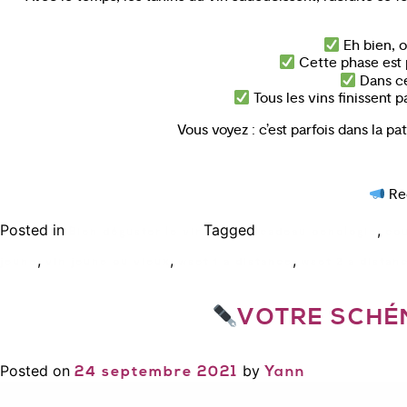
Eh bien, o
Cette phase est p
Dans cet
Tous les vins finissent pa
Vous voyez : c’est parfois dans la pa
Rec
Posted in
Tagged
,
Bien déguster le vin
cadeau oenologie
cou
,
,
,
jeune
vin jeune ou vieux
wset 1 a distance
wset 2 a distan
VOTRE SCHÉ
Posted on
by
24 septembre 2021
Yann