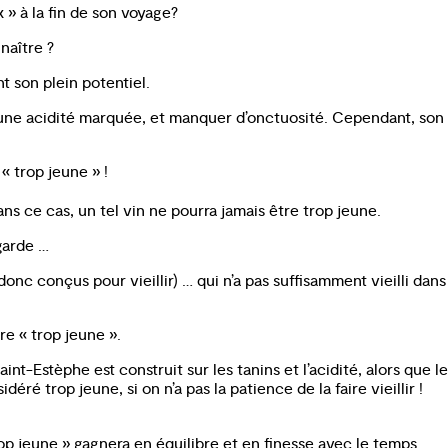
 » à la fin de son voyage?
naître ?
nt son plein potentiel.
s, une acidité marquée, et manquer d’onctuosité. Cependant, son
« trop jeune » !
ans ce cas, un tel vin ne pourra jamais être trop jeune.
 garde …
onc conçus pour vieillir) … qui n’a pas suffisamment vieilli dans
re « trop jeune ».
-Estèphe est construit sur les tanins et l’acidité, alors que le
éré trop jeune, si on n’a pas la patience de la faire vieillir !
rop jeune » gagnera en équilibre et en finesse avec le temps.