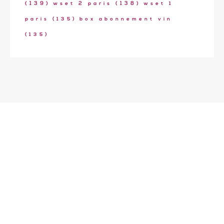
(139)
wset 2 paris
(138)
wset 1
paris
(135)
box abonnement vin
(135)
Ecole de formation Le Coam
Tél : 01.43.87.05.93
contact@lecoam.eu
© 2023 Le Coam. Tous droits réservés