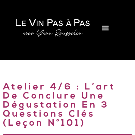
Atelier 4/6 : L’art
De Conclure Une
Dégustation En 3
Questions Clés
(Leçon N°101)