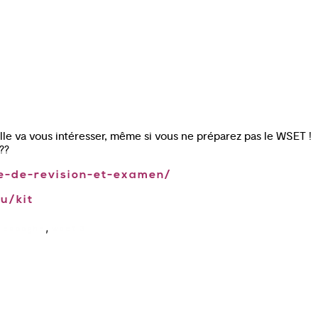
lle va vous intéresser, même si vous ne préparez pas le WSET !
??
-de-revision-et-examen/
u/kit
,
 espagne
wset 3
Cours œnologie Paris