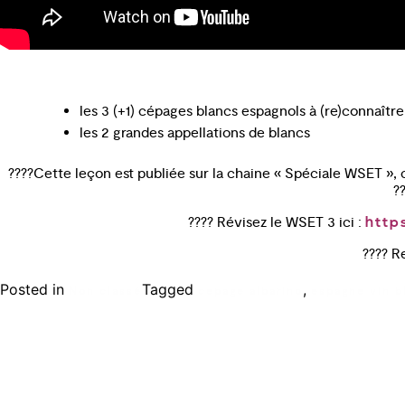
les 3 (+1) cépages blancs espagnols à (re)connaître
les 2 grandes appellations de blancs
????Cette leçon est publiée sur la chaine « Spéciale WSET », 
?
???? Révisez le WSET 3 ici :
http
???? R
Posted in
Tagged
,
Non classé
cepage albarino
espagne vin b