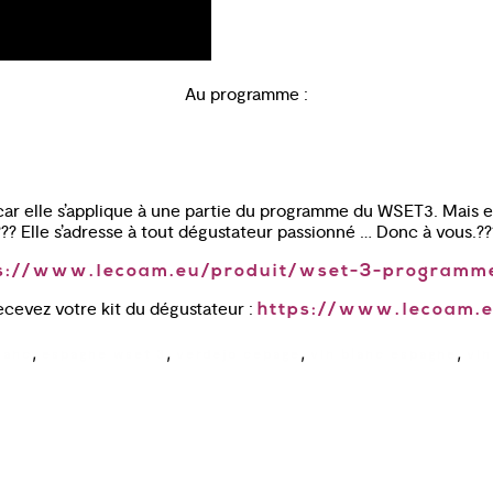
Au programme :
car elle s’applique à une partie du programme du WSET3. Mais e
??? Elle s’adresse à tout dégustateur passionné … Donc à vous.??
s://www.lecoam.eu/produit/wset-3-programme
ecevez votre kit du dégustateur :
https://www.lecoam.e
,
,
,
,
lanc
espagne wset 3
verdejo cepage
vin blanc espagne
vin