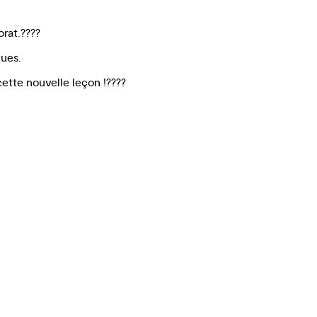
orat.????
nues.
ette nouvelle leçon !????