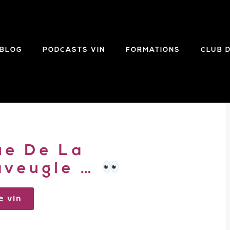
BLOG
PODCASTS VIN
FORMATIONS
CLUB 
ue De La
aveugle …
e vin