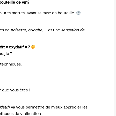
bouteille de vin?
evures mortes, avant sa mise en bouteille.
ues de
noisette, brioche
, … et une
sensation de
it « oxydatif » ?
eugle ?
 techniques.
 que vous êtes !
ydatif
) va vous permettre de mieux apprécier les
éthodes de vinification.