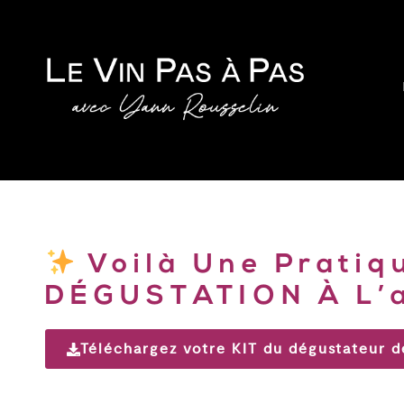
Voilà Une Pratiq
DÉGUSTATION À L’
Téléchargez votre KIT du dégustateur d