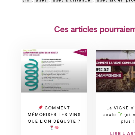
vin
,
wset
,
wset a distance
,
wset aix en pr
Ces articles pourraien
COMMENT
La VIGNE n’
MÉMORISER LES VINS
seule
(et 
QUE L’ON DÉGUSTE ?
plus !
LIRE L'AR