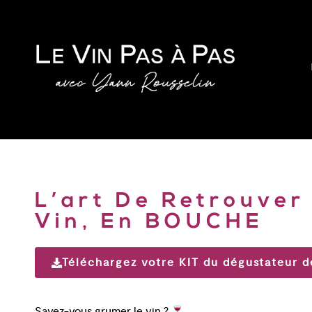
L’art De Retrouver
Vin, En BOUCHE
Téléchargez votre KIT du dégustateur d
Savez-vous grumer le vin ?