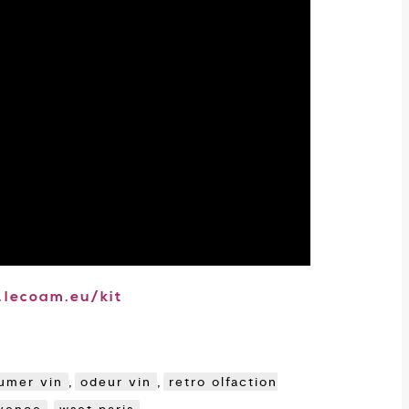
lecoam.eu/kit
umer vin
,
odeur vin
,
retro olfaction