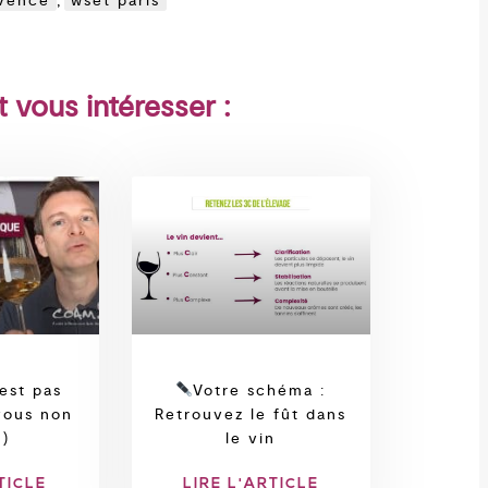
ovence
,
wset paris
t vous intéresser :
est pas
Votre schéma :
vous non
Retrouvez le fût dans
 )
le vin
TICLE
LIRE L'ARTICLE