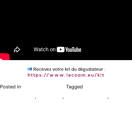
Recevez votre kit du dégustateur :
https://www.lecoam.eu/kit
Posted in
Tagged
Bien déguster le vin
elevage oxydatif
,
,
,
elevave sur lies
elevage vin
faire viellir son vin
vieillissement vin tonneau