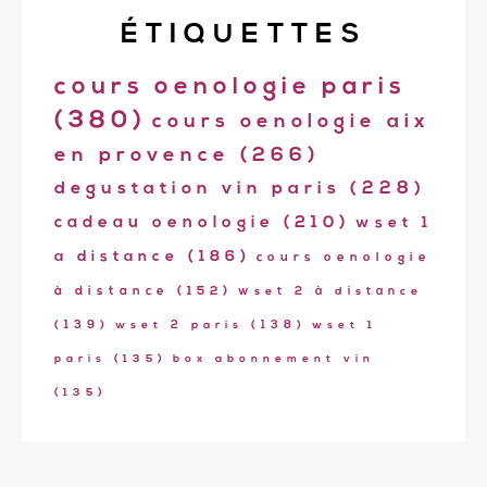
ÉTIQUETTES
cours oenologie paris
(380)
cours oenologie aix
en provence
(266)
degustation vin paris
(228)
cadeau oenologie
(210)
wset 1
a distance
(186)
cours oenologie
à distance
(152)
wset 2 à distance
(139)
wset 2 paris
(138)
wset 1
paris
(135)
box abonnement vin
(135)