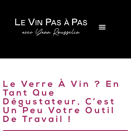
Le Verre À Vin ? En
Tant Que
Dégustateur, C’est
Un Peu Votre Outil
De Travail !