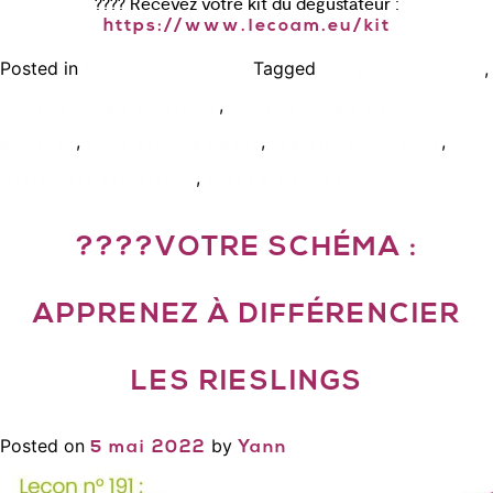
???? Recevez votre kit du dégustateur :
https://www.lecoam.eu/kit
Posted in
Tagged
,
Bien connaître le vin
box abonnement vin
,
cours oenologie à distance
cours oenologie aix en
,
,
,
provence
cours oenologie paris
degustation vin paris
,
masterclass degustation
wset 1 a distance
????VOTRE SCHÉMA :
APPRENEZ À DIFFÉRENCIER
LES RIESLINGS
Posted on
by
5 mai 2022
Yann