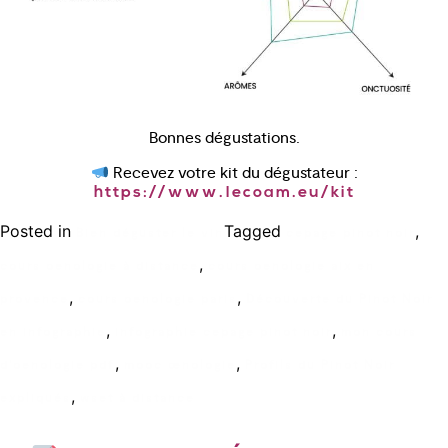
Bonnes dégustations.
Recevez votre kit du dégustateur :
https://www.lecoam.eu/kit
Posted in
Tagged
,
Bien déguster le vin
cepage pinot noir
,
cours oenologie à distance
cours oenologie aix en
,
,
provence
cours oenologie paris
Découverte du Pinot Noir
,
,
en infographie
infographie cepage pinot noir
mon cours
,
,
d'oenologie pdf
mooc œnologie
Profils du Pinot Noir
,
expliqués
wset à distance