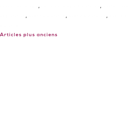
,
,
cadeau oenologie
cours oenologie à distance
masterclass
,
,
,
degustation
wset 1 a distance
wset 2 à distance
wset 3 à
distance
Articles plus anciens
Ecole de formation Le Coam
Tél : 01.43.87.05.93
contact@lecoam.eu
© 2023 Le Coam. Tous droits réservés
Mentions Légales
Inscrivez vous à la newsletter