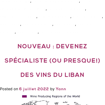
,
,
cadeau oenologie
cours oenologie à distance
cours
,
,
oenologie aix en provence
cours oenologie paris
,
,
,
degustation vin paris
origine aromes vin
wset 1 a distance
,
,
,
wset 1 paris
wset 2 à distance
wset 2 paris
wset 3 à
,
,
distance
wset 3 paris
yann rousselin aromes vin
NOUVEAU : DEVENEZ
SPÉCIALISTE (OU PRESQUE!)
DES VINS DU LIBAN
Posted on
by
6 juillet 2022
Yann