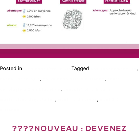
Posted in
Tagged
,
Bien connaître le vin
box abonnement vin
,
,
cadeau oenologie
cours oenologie à distance
cours
,
,
oenologie aix en provence
degustation vin paris
,
,
masterclass degustation
wset 1 a distance
wset 3 à
distance
????NOUVEAU : DEVENEZ