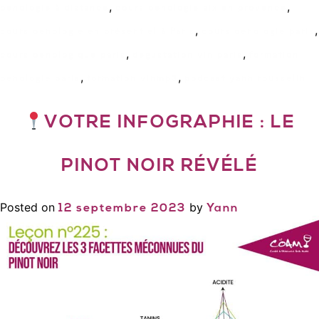
,
,
oenologie à distance
cours oenologie aix en provence
,
,
cours oenologie en présentiel à Paris
cours oenologie paris
,
,
cours oenologique paris
degustation vin paris
formation
,
,
oenologie paris
formation vinmp3
podcast yann rousselin
VOTRE INFOGRAPHIE : LE
PINOT NOIR RÉVÉLÉ
Posted on
by
12 septembre 2023
Yann