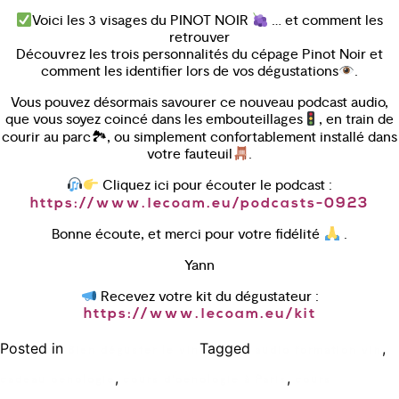
Voici les 3 visages du PINOT NOIR
… et comment les
retrouver
Découvrez les trois personnalités du cépage Pinot Noir et
comment les identifier lors de vos dégustations
.
Vous pouvez désormais savourer ce nouveau podcast audio,
que vous soyez coincé dans les embouteillages
, en train de
courir au parc🏞, ou simplement confortablement installé dans
votre fauteuil
.
Cliquez ici pour écouter le podcast :
https://www.lecoam.eu/podcasts-0923
Bonne écoute, et merci pour votre fidélité
.
Yann
Recevez votre kit du dégustateur :
https://www.lecoam.eu/kit
Posted in
Tagged
,
Bien déguster le vin
audio formation vin
,
,
cadeau oenologie
cours d'oenologie à Paris
cours