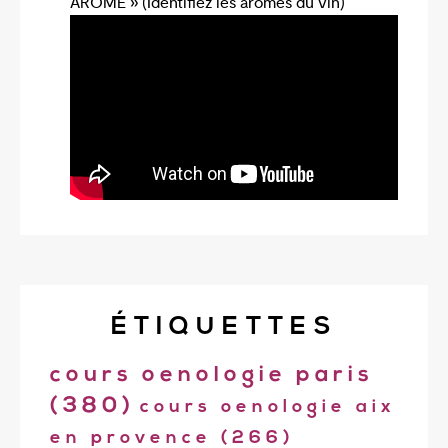
ARÔME » (Identifiez les arômes du vin)
ÉTIQUETTES
cours oenologie paris
(380)
cours oenologie aix
en provence
(266)