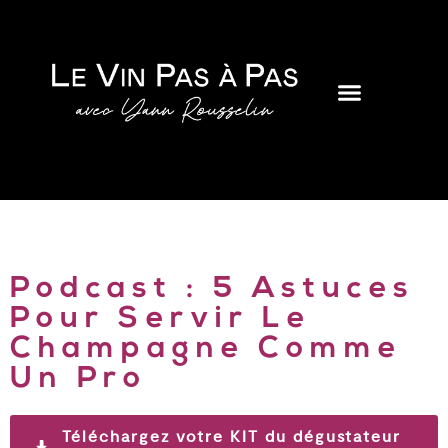
Podcast : 5 Astuces
Pour Servir Le
Champagne Comme
Un Pro
Téléchargez votre KIT du dégustateur