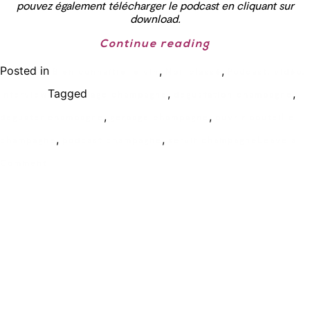
pouvez également télécharger le podcast en cliquant sur
download.
Continue reading
Posted in
,
,
Bien connaître le vin
Non classé
Podcast, vidéo,
Tagged
,
,
interview
age champagne
degustation champagne
,
,
deguster champagne
gerbage champagne
ouvrir bouteille
,
,
champagne
podcast champagne
servir champagne
Leave a
Comment
Ecole de formation Le Coam
Tél : 01.43.87.05.93
contact@lecoam.eu
© 2023 Le Coam. Tous droits réservés