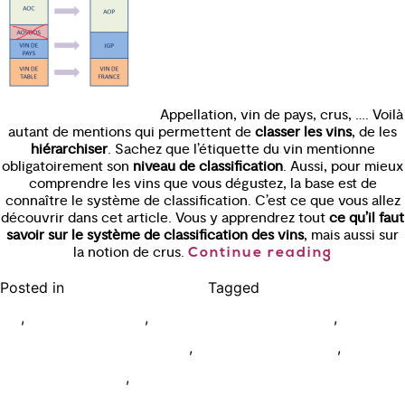
Appellation, vin de pays, crus, …. Voilà
autant de mentions qui permettent de
classer les vins
, de les
hiérarchiser
. Sachez que l’étiquette du vin mentionne
obligatoirement son
niveau de classification
. Aussi, pour mieux
comprendre les vins que vous dégustez, la base est de
connaître le système de classification. C’est ce que vous allez
découvrir dans cet article. Vous y apprendrez tout
ce qu’il faut
savoir sur le système de classification des vins
, mais aussi sur
la notion de crus.
Continue reading
Posted in
Tagged
Bien connaître le vin
appellation grand cru
,
,
,
vin
classification vin
classification vin bordeaux
,
,
classification vin bourgogne
crus vin appellations
,
hierarchisation vin
niveau classification vin
31