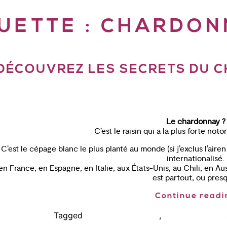
UETTE :
CHARDON
 DÉCOUVREZ LES SECRETS DU 
Le chardonnay ?
C’est le raisin qui a la plus forte not
C’est le cépage blanc le plus planté au monde (si j’exclus l’airen 
internationalisé.
n France, en Espagne, en Italie, aux États-Unis, au Chili, en Au
est partout, ou pres
Continue readi
Tagged
,
onnaître le vin
acheter chardonnay
cadeau oenologi