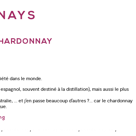
NAYS
CHARDONNAY
oriété dans le monde.
espagnol, souvent destiné à la distillation), mais aussi le plus
stralie, … et j’en passe beaucoup d’autres ?… car le chardonnay
que.
ng
,
,
,
,
e
chardonnay
chardonnay muscaté
chardonnay sol