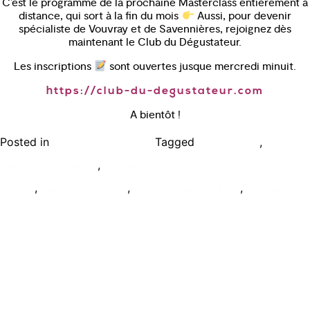
C’est le programme de la prochaine Masterclass entièrement à
distance, qui sort à la fin du mois
Aussi, pour devenir
spécialiste de Vouvray et de Savennières, rejoignez dès
maintenant le Club du Dégustateur.
Les inscriptions
sont ouvertes jusque mercredi minuit.
https://club-du-degustateur.com
A bientôt !
Posted in
Tagged
,
Bien déguster le vin
chenin loire
cours
,
degustation chenin
masterclass vouvray savennieres
,
,
,
chenin
savennieres vins
vouvray savennièere
vouvray
vins
Ecole de formation Le Coam