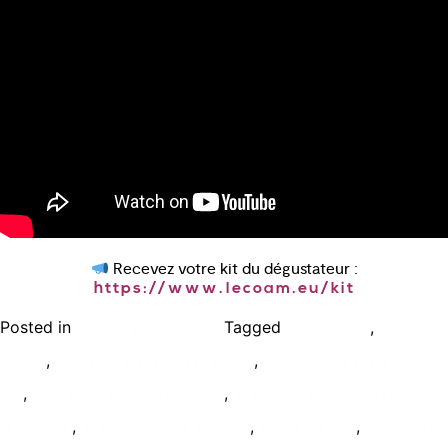
Recevez votre kit du dégustateur :
https://www.lecoam.eu/kit
Posted in
Tagged
,
Bien déguster le vin
analyse vin
bouche
,
,
du vin
bourgeons gustatifs langue
comment deguster le
,
,
vin
deguster la bouche du vin
deguster le vin : c'est quoi
,
,
,
la bouche
deguster vin la bouche
grumer le vin
macher le