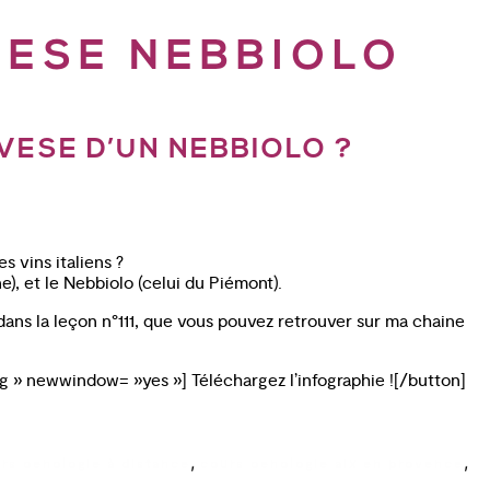
ESE NEBBIOLO
VESE D’UN NEBBIOLO ?
es vins italiens ?
), et le Nebbiolo (celui du Piémont).
dans la leçon n°111, que vous pouvez retrouver sur ma chaine
g » newwindow= »yes »] Téléchargez l’infographie ![/button]
,
,
rs oenologie à distance
cours oenologie aix en provence