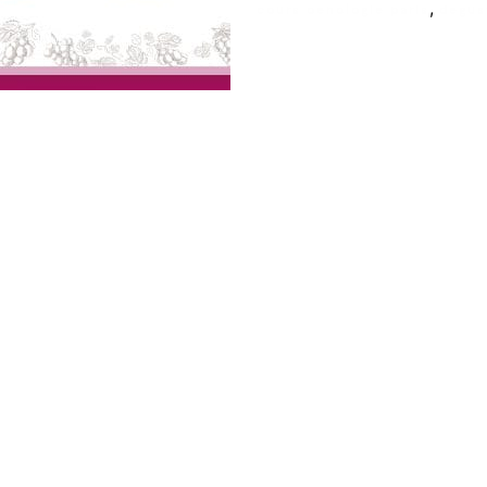
,
cours oenologie paris
degus
Ecole de formation Le Coam
Tél : 01.43.87.05.93
contact@lecoam.eu
© 2023 Le Coam. Tous droits réservés
Mentions Légales