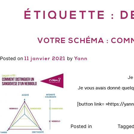
ÉTIQUETTE :
D
VOTRE SCHÉMA : COMM
Posted on
by
11 janvier 2021
Yann
Je 
Je vous avais donné quelqu
[button link= »https://yan
Posted in
Tagge
Non classé