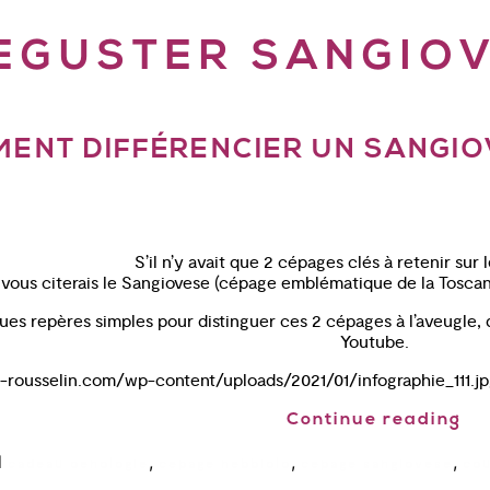
EGUSTER SANGIOV
ENT DIFFÉRENCIER UN SANGIO
S’il n’y avait que 2 cépages clés à retenir sur l
vous citerais le Sangiovese (cépage emblématique de la Toscane
es repères simples pour distinguer ces 2 cépages à l’aveugle, 
Youtube.
n-rousselin.com/wp-content/uploads/2021/01/infographie_111.jp
Continue reading
d
,
,
,
cadeau oenologie
cepage nebbiolo
cepage sangiovese
cou