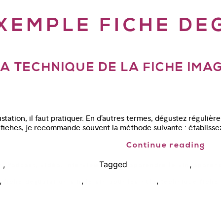
XEMPLE FICHE DE
 TECHNIQUE DE LA FICHE IMAG
tation, il faut pratiquer. En d’autres termes, dégustez régulièr
es fiches, je recommande souvent la méthode suivante : établiss
Continue reading
,
Tagged
,
n
Podcast, vidéo, interview
apprendre le vin
apprend
,
,
,
fiche degustation vin
le vin pour les nuls
technique fiche 