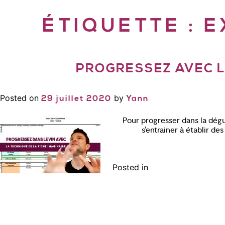
ÉTIQUETTE :
E
PROGRESSEZ AVEC LA
Posted on
by
29 juillet 2020
Yann
Pour progresser dans la dégus
s’entrainer à établir d
Posted in
Bien connaître le vi
exemple fiche degustation vin