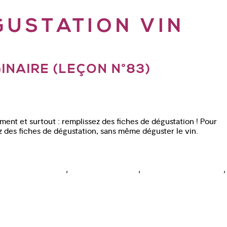
GUSTATION VIN
INAIRE (LEÇON N°83)
ement et surtout : remplissez des fiches de dégustation ! Pour
ez des fiches de dégustation, sans même déguster le vin.
,
,
,
re le vin en ligne
comprendre le vin
cours oenologie paris
imaginaire