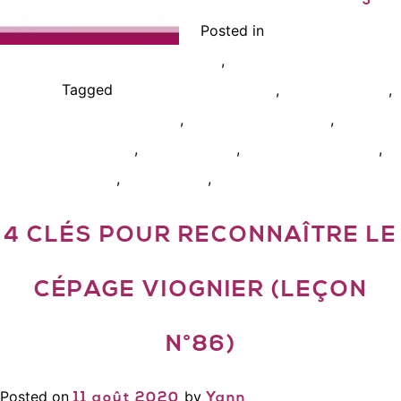
Posted in
Bien connaître le
,
vin
Podcast, vidéo,
Tagged
,
,
interview
caractéristique viognier
cépage viognier
,
,
cours degustation vin paris
cours oenologie paris
,
,
,
reconnaitre viognier
syrah viognier
viognier chardonnay
,
,
viognier condrieu
viognier prix
wset 2
4 CLÉS POUR RECONNAÎTRE LE
CÉPAGE VIOGNIER (LEÇON
N°86)
Posted on
by
11 août 2020
Yann