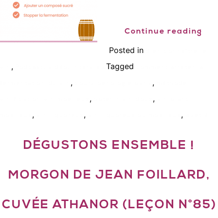
Continue reading
Posted in
Bien connaître le
,
Tagged
vin
Podcast, vidéo, interview
comment arreter la
,
,
fermentation du vin
cours oenologie paris
méthode
,
,
vinification vin moelleux
obtenir vin doux
vin blanc
,
,
,
moelleux
vin liquoreux
vin liquoreux ou moelleux
wset 2
DÉGUSTONS ENSEMBLE !
MORGON DE JEAN FOILLARD,
CUVÉE ATHANOR (LEÇON N°85)