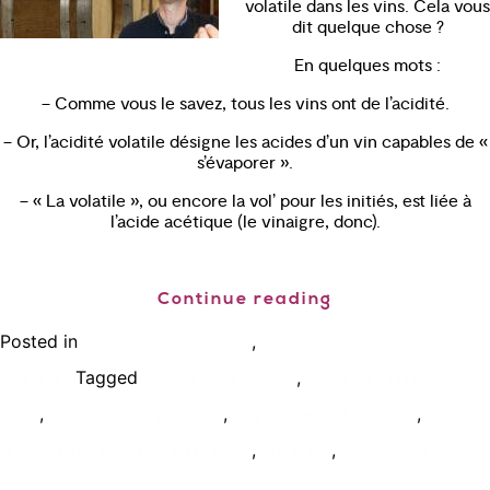
volatile dans les vins. Cela vous
dit quelque chose ?
En quelques mots :
– Comme vous le savez, tous les vins ont de l’acidité.
– Or, l’acidité volatile désigne les acides d’un vin capables de «
s’évaporer ».
– « La volatile », ou encore la vol’ pour les initiés, est liée à
l’acide acétique (le vinaigre, donc).
Continue reading
Posted in
,
Bien connaître le vin
Podcast, vidéo,
Tagged
,
interview
acidité volatile vin
cours degustation vin
,
,
,
paris
cours oenologie paris
origine acidité volatile
,
,
reconnaitre acidité volatile vin
vin aigre
volatile vin
,
,
,
nature
volatile vin odeur
wset 2
wset 3