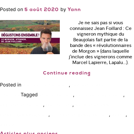
Posted on
by
5 août 2020
Yann
Je ne sais pas si vous
connaissez Jean Foillard : Ce
vigneron mythique du
Beaujolais fait partie de la
bande des « révolutionnaires
de Morgon » (dans laquelle
j’inclue des vignerons comme
Marcel Lapierre, Lapalu…).
Continue reading
Posted in
,
Bien connaître le vin
Podcast, vidéo,
Tagged
,
,
interview
athanor foillard
cours oenologie paris
,
,
degustation foillard
jean foillard
maceration semi
,
,
,
carbonique beaujolais
vinification gamay foillard
wset 2
wset 3