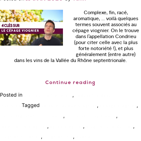
Complexe, fin, racé,
aromatique, … voilà quelques
termes souvent associés au
cépage viognier. On le trouve
dans l’appellation Condrieu
(pour citer celle avec la plus
forte notoriété !), et plus
généralement (entre autre)
dans les vins de la Vallée du Rhône septentrionale.
Continue reading
Posted in
,
Bien connaître le vin
Podcast, vidéo,
Tagged
,
,
interview
caractéristique viognier
cépage viognier
,
,
cours degustation vin paris
cours oenologie paris
,
,
,
reconnaitre viognier
syrah viognier
viognier chardonnay
,
,
viognier condrieu
viognier prix
wset 2