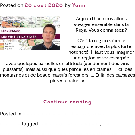
Posted on
by
20 août 2020
Yann
Aujourd’hui, nous allons
voyager ensemble dans la
Rioja. Vous connaissez ?
C’est la région viticole
espagnole avec la plus forte
notoriété. Il faut vous imaginer
une région assez escarpée,
avec quelques parcelles en altitude (qui donnent des vins
puissants), mais aussi quelques parcelles en plaines … Ici, des
montagnes et de beaux massifs forestiers, … Et là, des paysages
plus « lunaires ».
Continue reading
Posted in
,
Bien connaître le vin
Podcast, vidéo,
Tagged
,
interview
cours degustation vin paris
cours
,
,
,
oenologie paris
degustation vin rioja
rioja alta
rioja