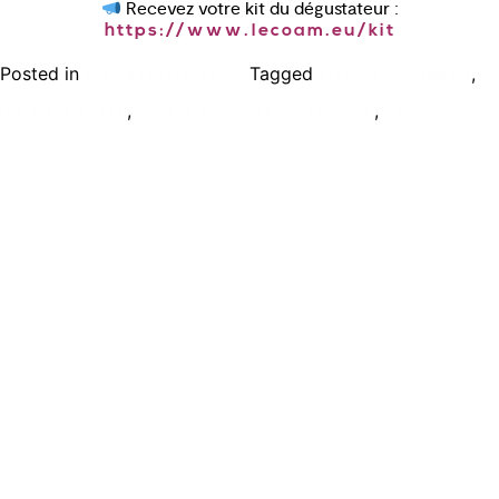
Recevez votre kit du dégustateur :
https://www.lecoam.eu/kit
Posted in
Tagged
,
Bien déguster le vin
elevage vin apport
,
,
les 3 C elevage
vin fut de chene ou amphore
yann
rousselin video
Ecole de formation Le Coam
Tél : 01.43.87.05.93
contact@lecoam.eu
© 2023 Le Coam. Tous droits réservés
Mentions Légales
Inscrivez vous à la newsletter