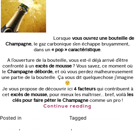
Lorsque
vous ouvrez une bouteille de
Champagne
, le gaz carbonique s’en échappe bruyamment,
dans un
« pop » caractéristique
.
A l’ouverture de la bouteille, vous est-il déjà arrivé d’être
confronté à un
excès de mousse
? Vous savez, ce moment où
le
Champagne déborde
, et où vous perdez malheureusement
une partie de la bouteille. Ça vous dit quelquechose j’imagine
Je vous propose de découvrir ici
4 facteurs
qui contribuent à
cet
excès de mousse
, pour mieux les maîtriser… bref, voilà
les
clés pour faire péter le Champagne
comme un pro !
Continue reading
Posted in
Tagged
Bien connaître le vin
age champagne
,
,
pression
champagne et altitude
comment ouvrir