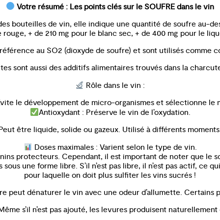
Votre résumé : Les points clés sur le SOUFRE dans le vin
 des bouteilles de vin, elle indique une quantité de soufre au-de
e rouge, + de 210 mg pour le blanc sec, + de 400 mg pour le liqu
nt référence au SO2 (dioxyde de soufre) et sont utilisés comme co
tes sont aussi des additifs alimentaires trouvés dans la charcuter
Rôle dans le vin :
Évite le développement de micro-organismes et sélectionne le m
Antioxydant : Préserve le vin de l’oxydation.
eut être liquide, solide ou gazeux. Utilisé à différents moments 
Doses maximales : Varient selon le type de vin.
nins protecteurs. Cependant, il est important de noter que le 
us une forme libre. S’il n’est pas libre, il n’est pas actif, ce qu
pour laquelle on doit plus sulfiter les vins sucrés !
fre peut dénaturer le vin avec une odeur d’allumette. Certains p
ême s’il n’est pas ajouté, les levures produisent naturellement d