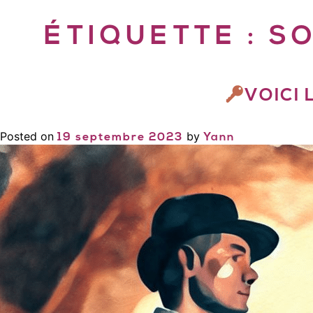
ÉTIQUETTE :
SO
VOICI 
Posted on
by
19 septembre 2023
Yann