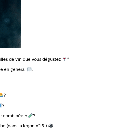
lles de vin que vous dégustez
?
ire en général
.
?
?
rme combinée »
?
be (dans la leçon n°151)
.