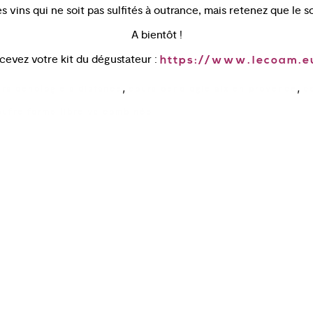
 vins qui ne soit pas sulfités à outrance, mais retenez que le so
A bientôt !
evez votre kit du dégustateur :
https://www.lecoam.e
,
,
rs oenologie a distance
cours oenologie aix en provence
c
oufre forme libre vs combinée