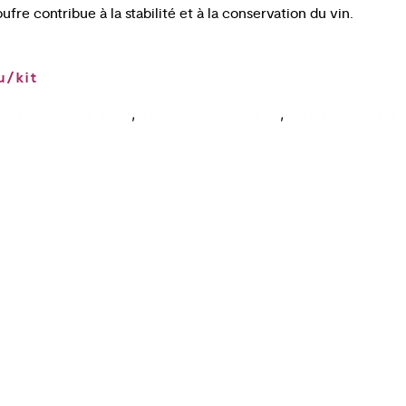
ufre contribue à la stabilité et à la conservation du vin.
u/kit
,
,
ours oenologie paris
degustation vin paris
Effets du soufre
Cours œnologie Paris
Formation Stages
Dégustation de vin à Paris Le
COAM
Cours d’œnologie Aix-en-
Provence