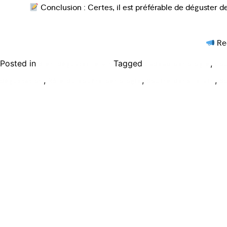
Conclusion : Certes, il est préférable de déguster des
Rec
Posted in
Tagged
,
Bien déguster le vin
cadeau oenologie
cou
,
,
,
dégustation
Rôle du soufre oenologie
Soufre dans le vin
S
Ecole de formation Le Coam
Tél : 01.43.87.05.93
contact@lecoam.eu
© 2023 Le Coam. Tous droits réservés