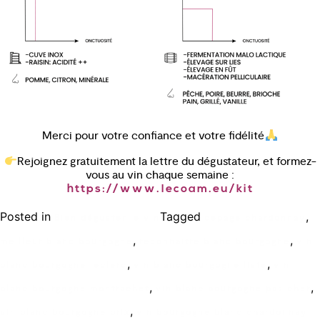
Merci pour votre confiance et votre fidélité
Rejoignez gratuitement la lettre du dégustateur, et formez-
vous au vin chaque semaine :
https://www.lecoam.eu/kit
Posted in
Tagged
,
Bien déguster le vin
cepage chardonnay
,
,
meilleur blanc bourgogne
reconnaitre blanc bourgogne
vin
,
,
blanc bourgogne leclerc
vin blanc bourgogne liste
vin
,
,
blanc bourgogne montrachet
vin blanc bourgogne pas cher
,
vin blanc bourgogne prix
vin bourgogne blanc chardonnay