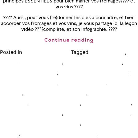
principes ESSENTIELS pour bien marier vos fromages???? et
vos vins.????
???? Aussi, pour vous (re)donner les clés à connaître, et bien
accorder vos fromages et vos vins, je vous partage ici la leçon
vidéo ????complète, et son infographie. ????
Continue reading
Posted in
Tagged
,
Bien connaître le vin
accord fromage
,
,
accord fromage champagne
accord fromage vin blanc
,
,
accord vin saint nectaire
accords mets et vins fromages
,
,
accords vins et fromages
alliance vin fromage
cadeau
,
,
oenologie
cours oenologie à distance
cours oenologie aix
,
,
,
en provence
cours oenologie paris
degustation vin paris
,
,
fromage vin rouge ou blanc
les accords vins et fromages
,
meilleurs accords vins et fromages
quel vin avec fromage
,
,
normand
tableau accords fromages et vins
vin pour