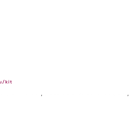
u/kit
,
,
s: Quel vin choisir
Que boire avec de la cuisine piquante