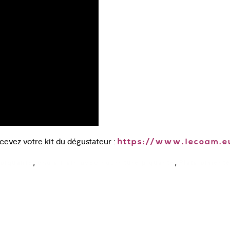
evez votre kit du dégustateur :
https://www.lecoam.e
,
,
 piquante
choisir vin avec nourriture piquante
Plats pimenté