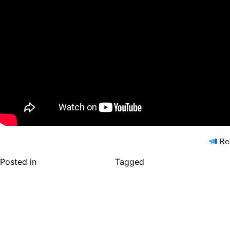
Rec
Posted in
Tagged
Bien déguster le vin
accord vin nourriture
vin nourriture piquante