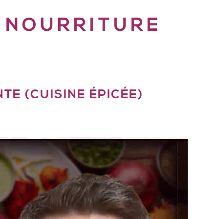
C NOURRITURE
TE (CUISINE ÉPICÉE)