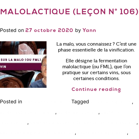
MALOLACTIQUE (LEÇON N° 106)
Posted on
by
27 octobre 2020
Yann
La malo, vous connaissez ? C’est une
phase essentielle de la vinification.
Elle désigne la fermentation
malolactique (ou FML), que l’on
pratique sur certains vins, sous
certaines conditions.
Continue reading
Posted in
Tagged
,
Bien connaître le vin
acide lactique vin
,
,
acide lactique vin blanc
acide malique vin
bactérie
,
,
lactique vin
comment bloquer la fermentation malolactique
,
,
cours oenologie aix en provence
cours oenologie paris