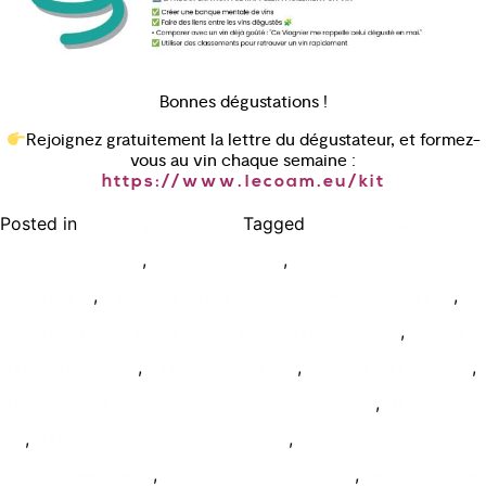
Bonnes dégustations !
Rejoignez gratuitement la lettre du dégustateur, et formez-
vous au vin chaque semaine :
https://www.lecoam.eu/kit
Posted in
Tagged
Bien déguster le vin
Apprendre à se
,
,
souvenir des vins
apprendre le vin
Astuces pour retenir un
,
,
vin dégusté
Carnet de dégustation : comment l’utiliser ?
,
Comment garder en mémoire les arômes d’un vin ?
Comment
,
,
,
mémoriser un vin
Dégustation de vin
fiche de dégustation
,
Meilleures méthodes pour se rappeler des vins
Mémoire du
,
,
vin
Méthodes pour identifier un vin
Pourquoi oublie-t-on
,
,
les vins dégustés ?
Profil aromatique du vin
Techniques de