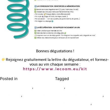
Bonnes dégustations !
Rejoignez gratuitement la lettre du dégustateur, et formez-
vous au vin chaque semaine :
https://www.lecoam.eu/kit
Posted in
Tagged
Bien déguster le vin
Apprendre à se
,
,
souvenir des vins
apprendre le vin
Astuces pour retenir un
,
,
vin dégusté
Carnet de dégustation : comment l’utiliser ?
,
Comment garder en mémoire les arômes d’un vin ?
Comment