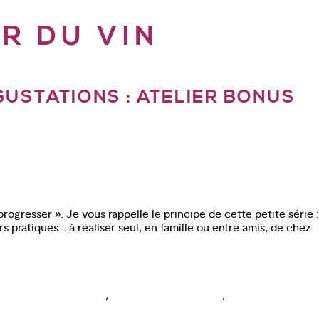
R DU VIN
USTATIONS : ATELIER BONUS
progresser ». Je vous rappelle le principe de cette petite série :
rs pratiques… à réaliser seul, en famille ou entre amis, de chez
,
,
station vin originale
degustation vin paris
jeu dégustation
,
,