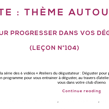
TE :
THÈME AUTOU
OUR PROGRESSER DANS VOS DÉG
(LEÇON N°104)
i la série des 6 vidéos « Ateliers du dégustateur : Déguster pour 
 un programme pour vous entrainer à déguster, au travers d’atelie
vous dans votre club d’oeno.
Continue reading
,
,
cours oenologie aix en provence
cours oenologie paris
dégu
,
,