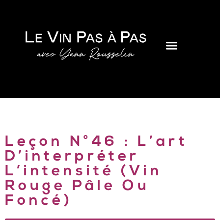
Leçon N°46 : L’art
D’interpréter
L’intensité (Vin
Rouge Pâle Ou
Foncé)