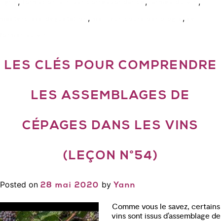
,
,
,
ligne
formation vin par correspondance
larmes du vin
,
,
masterclass degustation
meilleur cours oenologie
se
former au vin
LES CLÉS POUR COMPRENDRE
LES ASSEMBLAGES DE
CÉPAGES DANS LES VINS
(LEÇON N°54)
Posted on
by
28 mai 2020
Yann
Comme vous le savez, certains
vins sont issus d’assemblage de