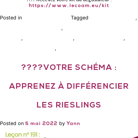
https://www.lecoam.eu/kit
Posted in
Tagged
,
Bien connaître le vin
box abonnement vin
,
cours oenologie à distance
cours oenologie aix en
,
,
,
provence
cours oenologie paris
degustation vin paris
,
masterclass degustation
wset 1 a distance
????VOTRE SCHÉMA :
APPRENEZ À DIFFÉRENCIER
LES RIESLINGS
Posted on
by
5 mai 2022
Yann