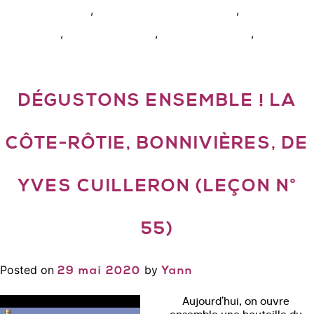
,
,
cadeau oenologie
cours oenologie à distance
masterclass
,
,
,
degustation
wset 1 a distance
wset 2 à distance
wset 3 à
distance
DÉGUSTONS ENSEMBLE ! LA
CÔTE-RÔTIE, BONNIVIÈRES, DE
YVES CUILLERON (LEÇON N°
55)
Posted on
by
29 mai 2020
Yann
Aujourd’hui, on ouvre