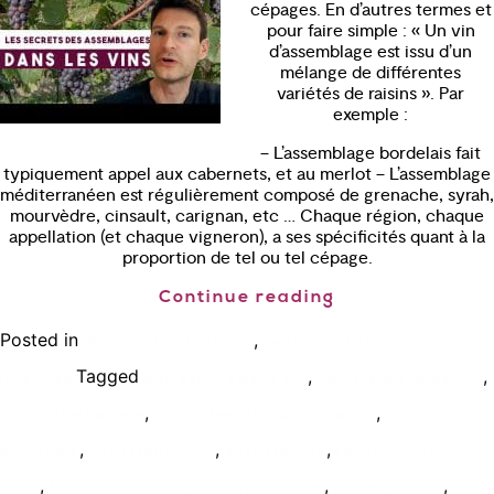
cépages. En d’autres termes et
pour faire simple : « Un vin
d’assemblage est issu d’un
mélange de différentes
variétés de raisins ». Par
exemple :
– L’assemblage bordelais fait
typiquement appel aux cabernets, et au merlot – L’assemblage
méditerranéen est régulièrement composé de grenache, syrah,
mourvèdre, cinsault, carignan, etc … Chaque région, chaque
appellation (et chaque vigneron), a ses spécificités quant à la
proportion de tel ou tel cépage.
Continue reading
Posted in
,
Bien connaître le vin
Podcast, vidéo,
Tagged
,
,
interview
box abonnement vin
cours a distance vin
,
,
cours d'oenologie
cours degustation vin paris
cours
,
,
,
oenologie
degustation vin
deguster vin
formation vin en
,
,
,
ligne
formation vin par correspondance
larmes du vin