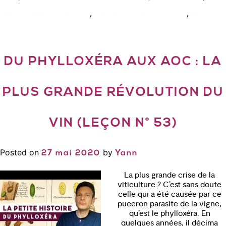
,
,
masterclass degustation
meilleur cours oenologie
se
former au vin
DU PHYLLOXÉRA AUX AOC : LA
PLUS GRANDE RÉVOLUTION DU
VIN (LEÇON N° 53)
Posted on
by
27 mai 2020
Yann
La plus grande crise de la
viticulture ? C’est sans doute
celle qui a été causée par ce
puceron parasite de la vigne,
qu’est le phylloxéra. En
quelques années, il décima