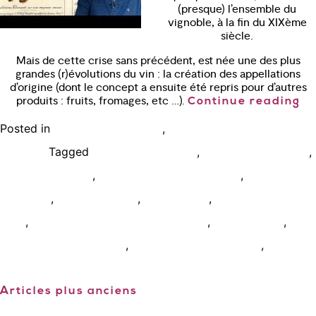
(presque) l’ensemble du
vignoble, à la fin du XIXème
siècle.
Mais de cette crise sans précédent, est née une des plus
grandes (r)évolutions du vin : la création des appellations
d’origine (dont le concept a ensuite été repris pour d’autres
produits : fruits, fromages, etc …).
Continue reading
Posted in
,
Bien connaître le vin
Podcast, vidéo,
Tagged
,
,
interview
box abonnement vin
cours a distance vin
,
,
cours d'oenologie
cours degustation vin paris
cours
,
,
,
oenologie
degustation vin
deguster vin
formation vin en
,
,
,
ligne
formation vin par correspondance
larmes du vin
,
,
masterclass degustation
meilleur cours oenologie
se
former au vin
Articles plus anciens