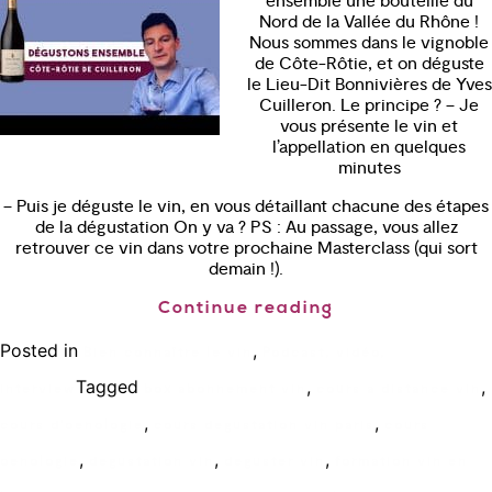
ensemble une bouteille du
Nord de la Vallée du Rhône !
Nous sommes dans le vignoble
de Côte-Rôtie, et on déguste
le Lieu-Dit Bonnivières de Yves
Cuilleron. Le principe ? – Je
vous présente le vin et
l’appellation en quelques
minutes
– Puis je déguste le vin, en vous détaillant chacune des étapes
de la dégustation On y va ? PS : Au passage, vous allez
retrouver ce vin dans votre prochaine Masterclass (qui sort
demain !).
Continue reading
Posted in
,
Bien connaître le vin
Podcast, vidéo,
Tagged
,
,
interview
box abonnement vin
cours a distance vin
,
,
cours d'oenologie
cours degustation vin paris
cours
,
,
,
oenologie
degustation vin
deguster vin
formation vin en