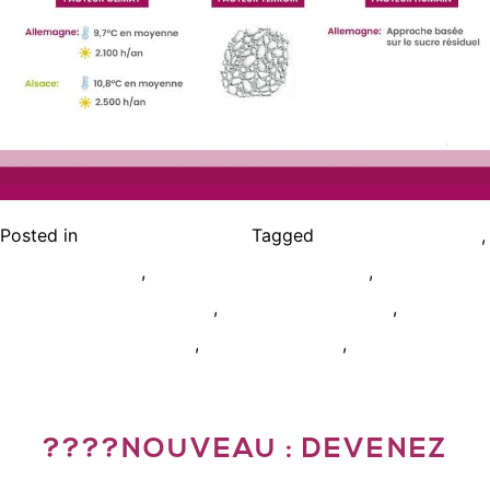
Posted in
Tagged
,
Bien connaître le vin
box abonnement vin
,
,
cadeau oenologie
cours oenologie à distance
cours
,
,
oenologie aix en provence
degustation vin paris
,
,
masterclass degustation
wset 1 a distance
wset 3 à
distance
????NOUVEAU : DEVENEZ