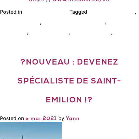
Posted in
Tagged
,
Bien déguster le vin
box abonnement vin
,
,
cadeau oenologie
cours oenologie à distance
masterclass
,
,
,
degustation
wset 1 a distance
wset 2 à distance
wset 3 à
distance
?NOUVEAU : DEVENEZ
SPÉCIALISTE DE SAINT-
EMILION !?
Posted on
by
5 mai 2021
Yann