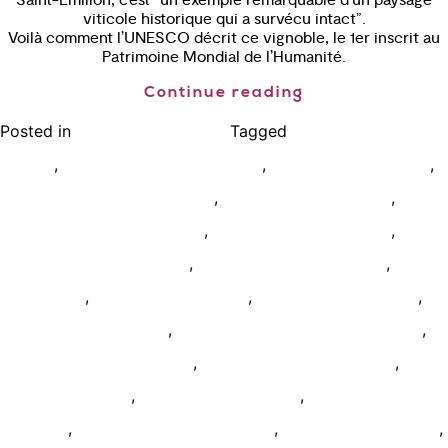
viticole historique qui a survécu intact”.
Voilà comment l’UNESCO décrit ce vignoble, le 1er inscrit au
Patrimoine Mondial de l’Humanité.
Continue reading
Posted in
Tagged
Bien connaître le vin
achat vin saint
,
,
,
emilion
cours oenologie à distance
cours oenologie paris
,
,
degustation vin saint emilion
grand vin saint emilion
,
,
maison du vin saint-emilion
masterclass degustation
,
,
masterclass saint-emilion
meilleur vin saint emilion
saint-
,
,
,
émilion aoc
saint-emilion cépage
saint-emilion vin 2017
,
,
saint-emilion vin carte
vin rouge saint-emilion grand cru
,
,
vin saint emilion 1982 prix
vin saint emilion 2013 prix
vin
,
,
saint emilion 2017
vin saint emilion 2018
vin saint emilion
,
,
,
carrefour
vin saint emilion grand cru
vin saint emilion prix