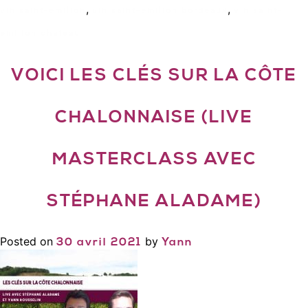
,
,
vin saint-emilion
vin saint-emilion bordeaux
vin saint-
emilion chateau
VOICI LES CLÉS SUR LA CÔTE
CHALONNAISE (LIVE
MASTERCLASS AVEC
STÉPHANE ALADAME)
Posted on
by
30 avril 2021
Yann