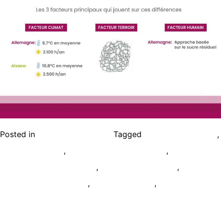
Posted in
Tagged
,
Bien connaître le vin
box abonnement vin
,
,
cadeau oenologie
cours oenologie à distance
cours
,
,
oenologie aix en provence
degustation vin paris
,
,
masterclass degustation
wset 1 a distance
wset 3 à
distance