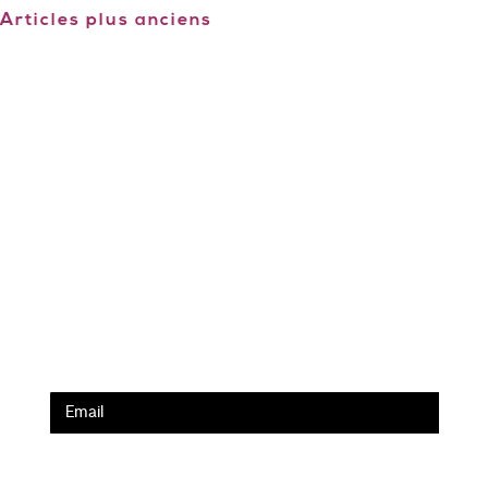
Articles plus anciens
Ecole de formation Le Coam
Tél : 01.43.87.05.93
contact@lecoam.eu
© 2023 Le Coam. Tous droits réservés
Mentions Légales
Inscrivez vous à la newsletter
S'inscrire