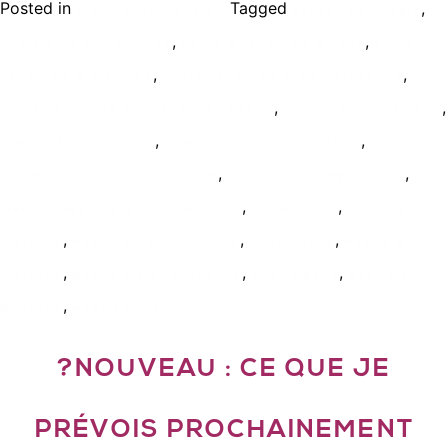
Posted in
Tagged
,
Bien connaître le vin
cadeau oenologie
,
,
cours cote chalonnaise
cours d'oenologie à Paris
cours
,
,
oenologie à distance
cours oenologie aix en provence
,
,
cours oenologie en présentiel à Paris
cours oenologie paris
,
,
degustation vin paris
domaine stephane aladame
,
,
masterclass cote chalonnaise
masterclass degustation
,
,
masterclass degustation aladame
vin aladame
wset 1 a
,
,
,
distance
wset 1 aix en provence
wset 1 paris
wset 2 à
,
,
,
distance
wset 2 aix en provence
wset 2 paris
wset 3 à
,
distance
wset 3 paris
?NOUVEAU : CE QUE JE
PRÉVOIS PROCHAINEMENT