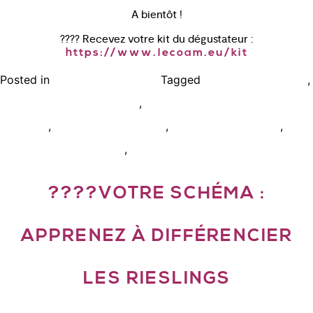
A bientôt !
???? Recevez votre kit du dégustateur :
https://www.lecoam.eu/kit
Posted in
Tagged
,
Bien connaître le vin
box abonnement vin
,
cours oenologie à distance
cours oenologie aix en
,
,
,
provence
cours oenologie paris
degustation vin paris
,
masterclass degustation
wset 1 a distance
????VOTRE SCHÉMA :
APPRENEZ À DIFFÉRENCIER
LES RIESLINGS