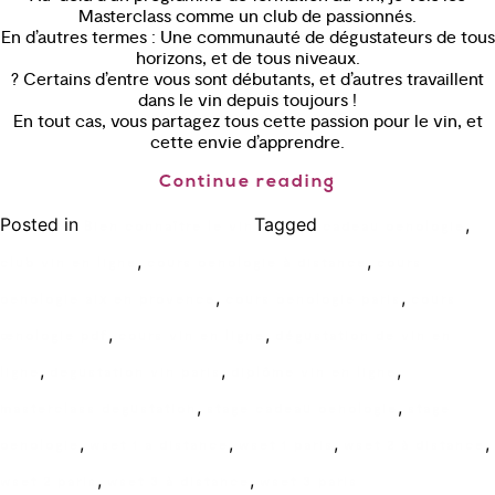
Masterclass comme un club de passionnés.
En d’autres termes : Une communauté de dégustateurs de tous
horizons, et de tous niveaux.
? Certains d’entre vous sont débutants, et d’autres travaillent
dans le vin depuis toujours !
En tout cas, vous partagez tous cette passion pour le vin, et
cette envie d’apprendre.
Continue reading
Posted in
Tagged
,
Bien connaître le vin
cadeau oenologie
,
,
club vin en ligne
cours oenologie à distance
cours
,
,
oenologie aix en provence
cours oenologie paris
cours
,
,
œnologie pdf
cours vin en ligne
dégustation de vin en
,
,
,
ligne
degustation vin paris
diplôme vin en ligne
,
,
masterclass degustation
stage cadeau oenologie
stage
,
,
,
,
oenologie
wset 1 a distance
wset 1 paris
wset 2 à distance
,
,
wset 2 paris
wset 3 à distance
wset 3 paris