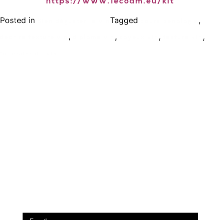
https://www.lecoam.eu/kit
Posted in
Tagged
,
Bien déguster le vin
cours oenologie
,
,
,
,
decrire texture vin
diplome vin
soyeux vin
texture vin
touchder du vin
Ecole de formation Le Coam
Tél : 01.43.87.05.93
contact@lecoam.eu
© 2023 Le Coam. Tous droits réservés
Mentions Légales
Inscrivez vous à la newsletter