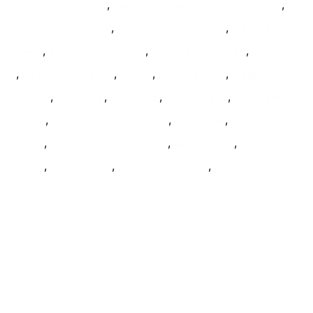
,
,
oenologie à distance
cours oenologie aix en provence
,
,
cours oenologie paris
degustation vin paris
elevage
,
,
,
oxydatif
élevage sous voile
ouillage définition
ouillage
,
,
,
,
vin
ouillage vin jaune
rancio
soutirage vin
stage
,
,
,
,
oenologie
vin jaune
vin ouillé
vin oxydatif
vin oxydatif
,
,
,
espagnol
vin oxydatif roussillon
vin oxydé
wset 1 a
,
,
,
distance
wset 1 aix en provence
wset 1 paris
wset 2 à
,
,
,
distance
wset 2 paris
wset 3 à distance
wset 3 paris
Ecole de formation Le Coam
Tél : 01.43.87.05.93
contact@lecoam.eu