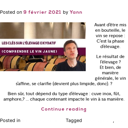
Posted on
by
9 février 2021
Yann
Avant d’être mis
en bouteille, le
vin se repose :
C’est la phase
d’élevage.
Le résultat de
l’élevage ?
Et bien, de
manière
générale, le vin
s’affine, se clarifie (devient plus limpide, donc). ?
Bien sûr, tout dépend du type d’élevage : cuve inox, fût,
amphore,? … chaque contenant impacte le vin à sa manière.
Continue reading
Posted in
Tagged
,
Bien connaître le vin
bâtonnage vin
cours