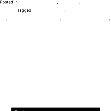
Posted in
,
,
Bien connaître le vin
Non classé
Podcast, vidéo,
Tagged
,
interview
apport fut sur vin
influence fut chene
,
,
,
,
vin
tanin du bois et tanin du vin
tonneau vin
vieilli en fut
wset à distance
Ecole de formation Le Coam
Tél : 01.43.87.05.93
contact@lecoam.eu
© 2023 Le Coam. Tous droits réservés
Mentions Légales
Inscrivez vous à la newsletter