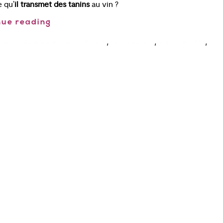
 qu’
il transmet des tanins
au vin ?
nue reading
,
,
,
,
tanin du bois et tanin du vin
tonneau vin
vieilli en fut
Cours œnologie Paris
Formation Stages
Dégustation de vin à Paris Le
COAM
Cours d’œnologie Aix-en-
Provence
Le Club du Dégustateur