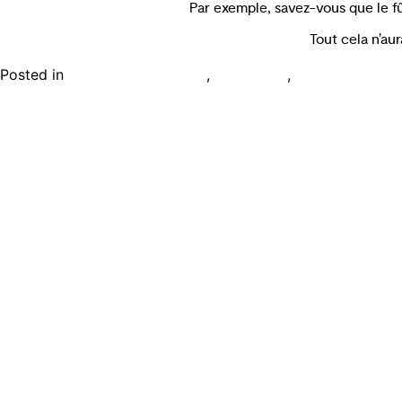
Par exemple, savez-vous que le f
Tout cela n’au
Posted in
,
,
Bien connaître le vin
Non classé
Podcast, vidéo,
wset à distance
Ecole de formation Le Coam
Tél : 01.43.87.05.93
contact@lecoam.eu
© 2023 Le Coam. Tous droits réservés
Mentions Légales