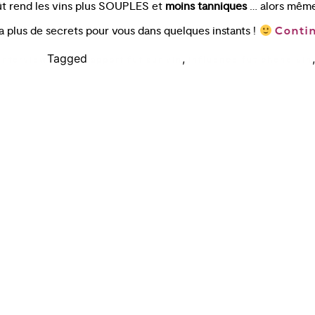
ût rend les vins plus SOUPLES et
moins tanniques
… alors même
ra plus de secrets pour vous dans quelques instants !
Conti
Tagged
,
 interview
apport fut sur vin
influence fut chene vin