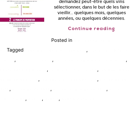
demandez peut-être quels vins
sélectionner, dans le but de les faire
vieillir… quelques mois, quelques
années, ou quelques décennies.
Continue reading
Posted in
Bien connaître le
Tagged
,
vin
cave a vin de vieillissement
choisir vin à faire
,
,
,
vieillir
choisir vin cave
cours oenologie aix en provence
,
,
cours oenologie paris
faire vieillir vin blanc
tableau temps
,
,
de garde des vins
tableau vieillissement vin
vin de garde
,
,
,
2019
vin de garde 2020
vin de longue garde 2017
vin qui
,
,
,
vieillit bien
wset 2
wset 3
wset à distance