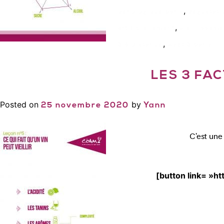
,
oenologique paris
dégustati
,
artificiellement
vieillisseme
,
3 à distance
wset 3 paris
LES 3 FAC
Posted on
by
25 novembre 2020
Yann
C’est une
[button link= »h