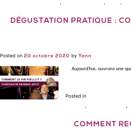
,
,
,
2017
vin qui vieillit bien
wset 2
wse
DÉGUSTATION PRATIQUE : C
Posted on
by
20 octobre 2020
Yann
Aujourd’hui, ouvrons une qui
Posted in
Bien connaître le vi
,
,
bouteille
vieillissement vin
v
COMMENT REC