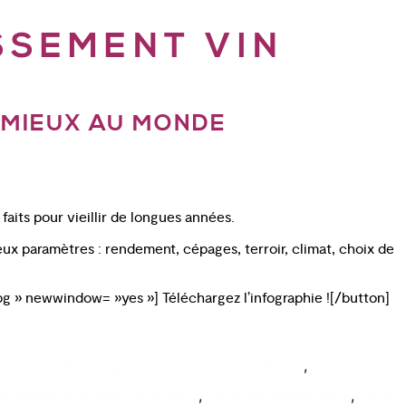
SSEMENT VIN
E MIEUX AU MONDE
faits pour vieillir de longues années.
ux paramètres : rendement, cépages, terroir, climat, choix de
g » newwindow= »yes »] Téléchargez l’infographie ![/button]
,
Comment et pourquoi le vieillissement du vin
cours
,
,
enologie en présentiel à Paris
cours oenologie paris
cours