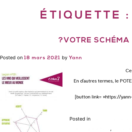
ÉTIQUETTE 
?VOTRE SCHÉMA :
Posted on
by
18 mars 2021
Yann
Cer
En d’autres termes, le POTE
[button link= »https://yan
Posted in
Bien connaître le 
,
d'oenologie à Paris
cours oe