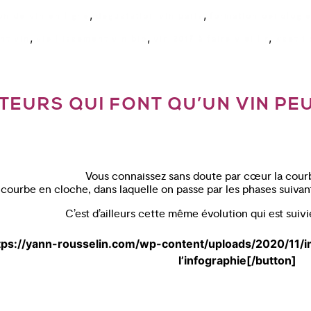
,
,
on de vin en ligne
degustation vin paris
formation oenologie
,
,
,
nt vin
vieillissement vin bio
vin 2017 à faire vieillir
wset 1 
TEURS QUI FONT QU’UN VIN PEU
Vous connaissez sans doute par cœur la courb
 courbe en cloche, dans laquelle on passe par les phases suivan
C’est d’ailleurs cette même évolution qui est suivie
ttps://yann-rousselin.com/wp-content/uploads/2020/11/
l’infographie[/button]