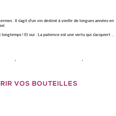
rmes : Il s’agit d’un vin destiné à vieillir de longues années en
el.
longtemps ! Et oui : La patience est une vertu qui s’acquiert …
,
,
e wset 2
pourquoi le vin est meilleur vieux
tableau de
3
RIR VOS BOUTEILLES