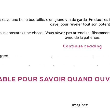
 cave une belle bouteille, d’un grand vin de garde. En d’autres te
cave, pour révéler tout son potenti
vous constatez une chose : Vous n’avez pas attendu suffisamment 
avec de la patience.
Continue reading
gged
,
,
c'est quoi un vin jeune
cours oenologie paris
passer l
,
,
,
,
 degustation vin
vin de garde
vin jeune
vin nouveau
wset 
SABLE POUR SAVOIR QUAND OUV
Imaginez.