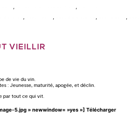
,
,
 paris
tableau vieillissement vin
vieillir vin
,
,
,
,
a distance
wset 1 paris
wset 2 à distance
wset 2 paris
wset
T VIEILLIR
e de vie du vin.
tes : Jeunesse, maturité, apogée, et déclin.
 par tout ce qui vit.
image-5.jpg » newwindow= »yes »] Télécharger