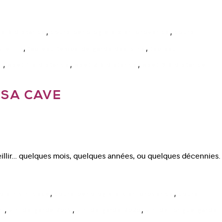
,
,
ie à distance
cours oenologie aix en provence
cours
,
,
vieillir
tableau temps de garde des vins
tableau
,
,
,
n
wset 1 a distance
wset 2 à distance
wset 3 à distance
 SA CAVE
vieillir… quelques mois, quelques années, ou quelques décennies.
,
,
oisir vin cave
cours oenologie aix en provence
cours
,
,
,
in
vin de garde 2019
vin de garde 2020
vin de longue garde