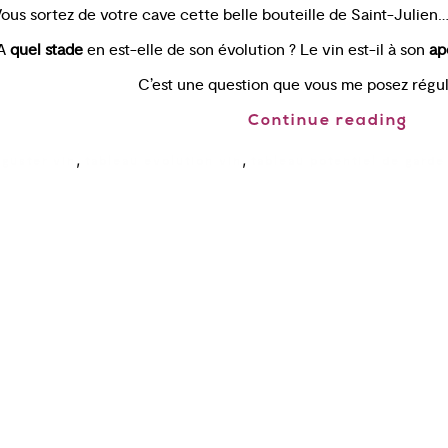
ous sortez de votre cave cette belle bouteille de Saint-Julien….
A
quel stade
en est-elle de son évolution ? Le vin est-il à son
ap
C’est une question que vous me posez régu
Continue reading
,
,
guster vin
tableau evolution vin
tableau potentiel de garde