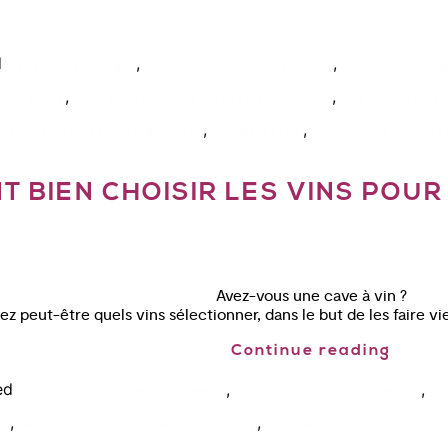
d
,
,
cadeau oenologie
courbe vieillissement vin
cours oenolog
,
,
vin paris
processus de vieillissement du vin
quel vin faire 
,
,
ement du vin et taux d'alcool
vin de garde
vin qui vieillit bie
 BIEN CHOISIR LES VINS POUR
Avez-vous une cave à vin ?
dez peut-être quels vins sélectionner, dans le but de les faire 
Continue reading
ed
,
,
cave a vin de vieillissement
choisir vin à faire vieillir
ch
,
,
nc
tableau temps de garde des vins
tableau vieillissement v