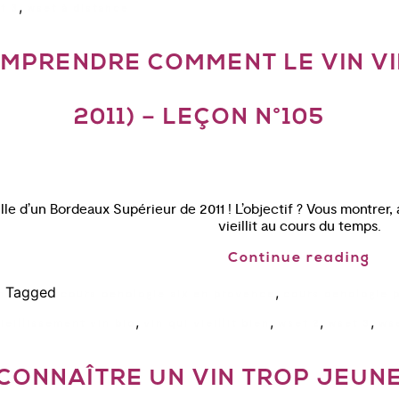
,
t 3
wset à distance
OMPRENDRE COMMENT LE VIN VIE
2011) – LEÇON N°105
lle d’un Bordeaux Supérieur de 2011 ! L’objectif ? Vous montre
vieillit au cours du temps.
Continue reading
Tagged
,
n
cours oenologie aix en provence
cours oenologie p
,
,
,
,
ieillissement vin bio
vin qui vieillit bien
wset 2
wset 3
ws
ONNAÎTRE UN VIN TROP JEUNE 