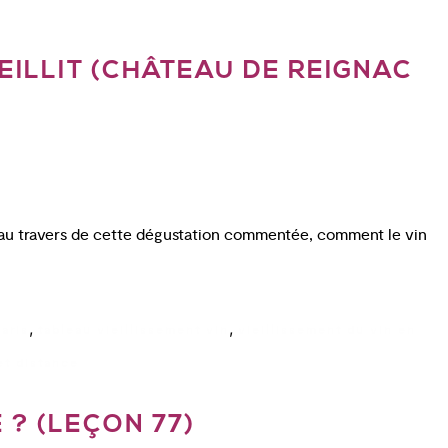
ILLIT (CHÂTEAU DE REIGNAC
r, au travers de cette dégustation commentée, comment le vin
,
,
aris
tableau vieillissement vin
vieillissement du vin en
et distance
? (LEÇON 77)