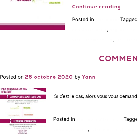
Continue reading
Posted in
Tagge
Non classé
,
oenologie paris
degustation 
,
vieillissement vin
vieilliss
COMMENT
Posted on
by
26 octobre 2020
Yann
Si c’est le cas, alors vous vous deman
Posted in
Tagg
Bien connaître le vin
,
oenologie paris
faire vieillir vin bla