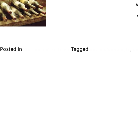
V
Posted in
Tagged
,
Bien connaître le vin
cours d'oenologie
de
Ecole de formation Le Coam
Tél : 01.43.87.05.93
contact@lecoam.eu
© 2023 Le Coam. Tous droits réservés