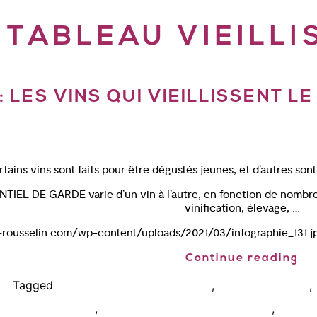
:
TABLEAU VIEILLI
 LES VINS QUI VIEILLISSENT L
tains vins sont faits pour être dégustés jeunes, et d’autres sont 
NTIEL DE GARDE varie d’un vin à l’autre, en fonction de nombre
vinification, élevage, …
n-rousselin.com/wp-content/uploads/2021/03/infographie_131.jp
Continue reading
Tagged
,
,
vin
application vieillissement vin
cadeau oenologie
,
,
nologie à distance
cours oenologie aix en provence
cours o