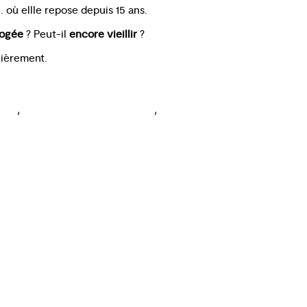
 où ellle repose depuis 15 ans.
ogée
? Peut-il
encore vieillir
?
lièrement.
,
,
 vin
tableau vieillissement vin
wset à distance
Cours œnologie Paris
Formation Stages
Dégustation de vin à Paris Le
COAM
Cours d’œnologie Aix-en-
Provence