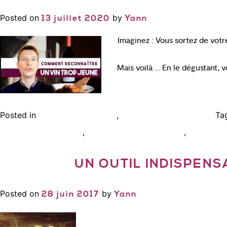
Posted on
by
13 juillet 2020
Yann
Imaginez : Vous sortez de votre
Mais voilà … En le dégustant, 
Posted in
,
Ta
Bien connaître le vin
Podcast, vidéo, interview
,
,
conservation des vins
tableau vieillissement vin
technique
UN OUTIL INDISPEN
Posted on
by
28 juin 2017
Yann