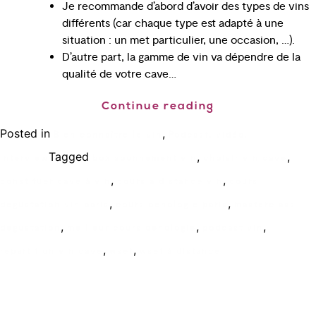
Je recommande d’abord d’avoir des types de vins
différents (car chaque type est adapté à une
situation : un met particulier, une occasion, …).
D’autre part, la gamme de vin va dépendre de la
qualité de votre cave…
Continue reading
Posted in
,
Bien connaître le vin
Podcast, vidéo,
Tagged
,
,
interview
box abonnement vin
choisir vin cave
,
,
constituer cave à vin
cours a distance vin
cours
,
,
degustation vin paris
cours oenologie paris
masterclass
,
,
,
degustation
meilleur cours oenologie
podcast vin
,
,
repartition vin cave
wset
wset à distance