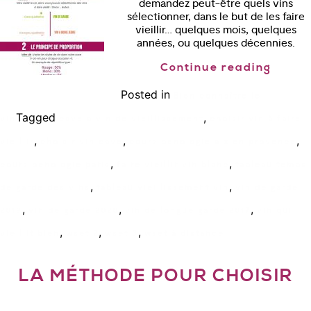
demandez peut-être quels vins
sélectionner, dans le but de les faire
vieillir… quelques mois, quelques
années, ou quelques décennies.
Continue reading
Posted in
Bien connaître le
Tagged
,
vin
cave a vin de vieillissement
choisir vin à faire
,
,
,
vieillir
choisir vin cave
cours oenologie aix en provence
,
,
cours oenologie paris
faire vieillir vin blanc
tableau temps
,
,
de garde des vins
tableau vieillissement vin
vin de garde
,
,
,
2019
vin de garde 2020
vin de longue garde 2017
vin qui
,
,
,
vieillit bien
wset 2
wset 3
wset à distance
LA MÉTHODE POUR CHOISIR