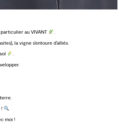
n particulier au VIVANT
.
ites), la vigne s’entoure d’alliés.
 sol
.
évelopper.
terre.
 !
ec moi !