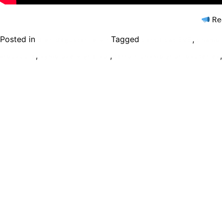
Rec
Posted in
Tagged
,
Bien déguster le vin
certificat EVE
champi
,
,
arbuscule
symbiose vigne sol
terroir champignon bactéries
Ecole de formation Le Coam
Tél : 01.43.87.05.93
contact@lecoam.eu
© 2023 Le Coam. Tous droits réservés
Mentions Légales