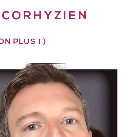
YCORHYZIEN
N PLUS ! )