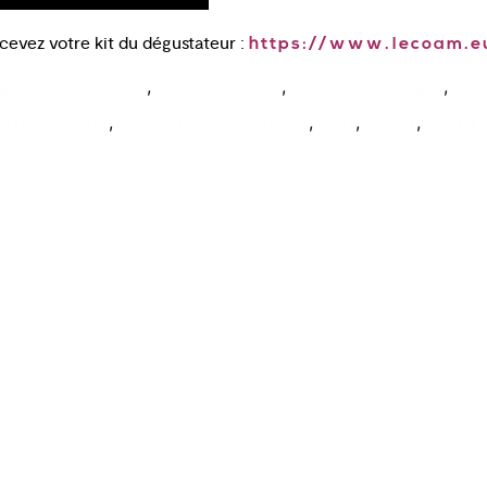
evez votre kit du dégustateur :
https://www.lecoam.e
,
,
,
gnon mycorhyzien
champignon vin
champignons vigne
CMA
,
,
,
,
,
terroir et vin
vigne et environnement
wset
wset 2
wset 3