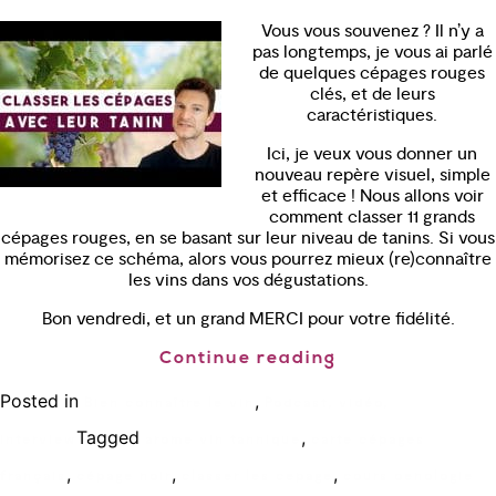
Vous vous souvenez ? Il n’y a
pas longtemps, je vous ai parlé
de quelques cépages rouges
clés, et de leurs
caractéristiques.
Ici, je veux vous donner un
nouveau repère visuel, simple
et efficace ! Nous allons voir
comment classer 11 grands
cépages rouges, en se basant sur leur niveau de tanins. Si vous
mémorisez ce schéma, alors vous pourrez mieux (re)connaître
les vins dans vos dégustations.
Bon vendredi, et un grand MERCI pour votre fidélité.
Continue reading
Posted in
,
Bien connaître le vin
Podcast, vidéo,
Tagged
,
interview
arome vin tannique
carte cépages
,
,
,
français
cépage noir
classer les cepage
cours oenologie