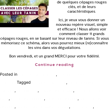
de quelques cépages rouges
clés, et de leurs
caractéristiques.
Ici, je veux vous donner un
nouveau repère visuel, simple
et efficace ! Nous allons voir
comment classer 11 grands
cépages rouges, en se basant sur leur niveau de tanins. Si vous
mémorisez ce schéma, alors vous pourrez mieux (re)connaître
les vins dans vos dégustations.
Bon vendredi, et un grand MERCI pour votre fidélité.
Continue reading
Posted in
,
Bien connaître le vin
Podcast, vidéo,
Tagged
,
interview
arome vin tannique
carte cépages
,
,
,
français
cépage noir
classer les cepage
cours oenologie
,
,
,
paris
guide des cépages
liste des cépages
maturité des
,
,
,
cépages
tableau des cépages français
tanin acacia
tanin