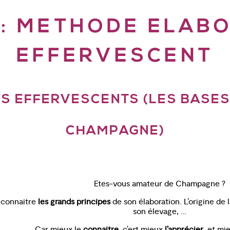
 :
METHODE ELABO
EFFERVESCENT
S EFFERVESCENTS (LES BASES
CHAMPAGNE)
Etes-vous amateur de Champagne ?
 connaitre
les grands principes
de son élaboration. L’origine de 
son élevage, …
Car mieux le
connaitre
, c’est mieux
l’apprécier
, et mi