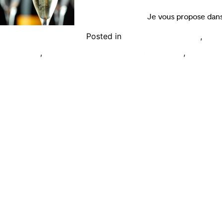
Je vous propose dans
Posted in
,
Bien connaître le vin
Non 
,
,
champagne
methode elaboration vin effervescent
podcast 
Ecole de formation Le Coam
Tél : 01.43.87.05.93
contact@lecoam.eu
© 2023 Le Coam. Tous droits réservés
Mentions Légales