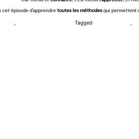
 cet épisode d’apprendre
toutes les méthodes
qui permettent d
,
Tagged
,
classé
Podcast, vidéo, interview
cours oenologie
el
champagne