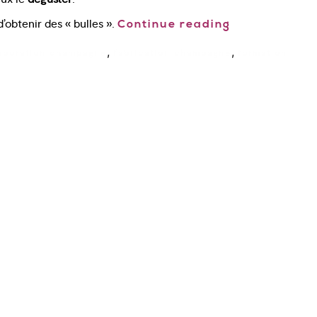
’obtenir des « bulles ».
Continue reading
,
,
aboration champagne
fabrication champagne
formation
Cours œnologie Paris
Formation Stages
Dégustation de vin à Paris Le
COAM
Cours d’œnologie Aix-en-
Provence
Le Club du Dégustateur