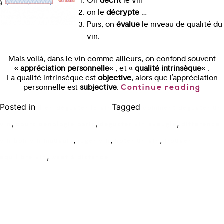
On
décrit
le vin
on le
décrypte
…
Puis, on
évalue
le niveau de qualité du
vin.
Mais voilà, dans le vin comme ailleurs, on confond souvent
«
appréciation personnelle
« , et «
qualité intrinsèque
« .
La qualité intrinsèque est
objective
, alors que l’appréciation
personnelle est
subjective
.
Continue reading
Posted in
Tagged
Bien déguster le vin
comment deguster un
,
,
,
vin
cours oenologie paris
deguster vin aveugle
difference
,
,
,
vin bon vin mauvais
juger vin
noter un vin
trouver
,
equilibre vin
wset à distance