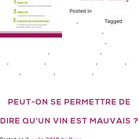
Posted in
Bien déguster le
,
Tagged
vin
Non classé
,
bouche du vin
comment
,
deguster un vin
cours
,
,
degustation vin paris
cours oenologie paris
degustation de
,
,
,
,
vin
deguster le vin
fiche degustation vin
saveurs vin
wset
,
,
,
2 a paris
wset 3 a paris
wset à distance
wset aix en
provence
PEUT-ON SE PERMETTRE DE
DIRE QU’UN VIN EST MAUVAIS ?