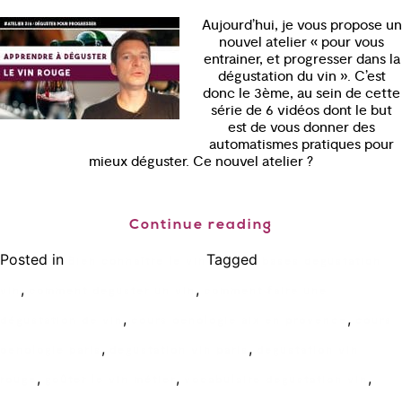
Aujourd’hui, je vous propose un
nouvel atelier « pour vous
entrainer, et progresser dans la
dégustation du vin ». C’est
donc le 3ème, au sein de cette
série de 6 vidéos dont le but
est de vous donner des
automatismes pratiques pour
mieux déguster. Ce nouvel atelier ?
Continue reading
Posted in
Tagged
Bien connaître le vin
bases degustation
,
,
vin
comment deguster un vin
comment faire une
,
,
dégustation de vin
cours oenologie aix en provence
cours
,
,
oenologie paris
degustation vin paris
degustation vin
,
,
,
rouge
goûter le vin métier
vocabulaire degustation vin