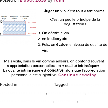
Posted on
by
2 août 2018
Yann
Juger un vin
, c’est tout à fait normal.
C’est un peu le principe de la
dégustation !
On
décrit
le vin
on le
décrypte
…
Puis, on
évalue
le niveau de qualité du
vin.
Mais voilà, dans le vin comme ailleurs, on confond souvent
«
appréciation personnelle
« , et «
qualité intrinsèque
« .
La qualité intrinsèque est
objective
, alors que l’appréciation
personnelle est
subjective
.
Continue reading
Posted in
Tagged
Bien déguster le vin
comment deguster un
,
,
,
vin
cours oenologie paris
deguster vin aveugle
difference
,
,
,
vin bon vin mauvais
juger vin
noter un vin
trouver