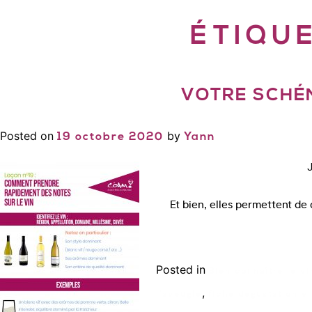
ÉTIQU
VOTRE SCHÉ
Posted on
by
19 octobre 2020
Yann
Et bien, elles permettent d
Posted in
Bien connaître le vi
,
l'aveugle
fiche degustation v