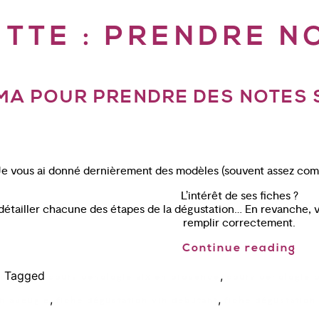
ETTE :
PRENDRE NO
MA POUR PRENDRE DES NOTES S
Je vous ai donné dernièrement des modèles (souvent assez compl
L’intérêt de ses fiches ?
e détailler chacune des étapes de la dégustation… En revanche,
remplir correctement.
Continue reading
Tagged
,
n
cours oenologie aix en provence
cours oenologie p
,
,
in aveugle
fiche dégustation vin debutant
fiche dégustation