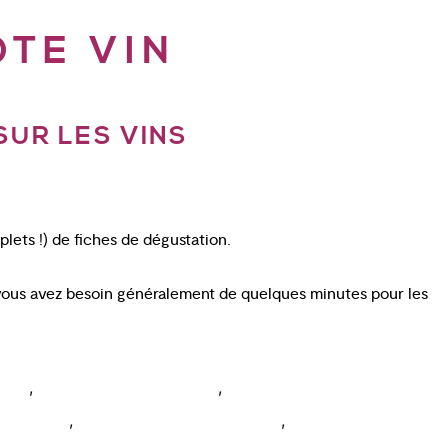
TE VIN
UR LES VINS
ets !) de fiches de dégustation.
 vous avez besoin généralement de quelques minutes pour les
,
,
aris
exemple dégustation vin
fiche dégustation vin à
,
,
 vin excel
fiche degustation vin rouge
fiche technique vin