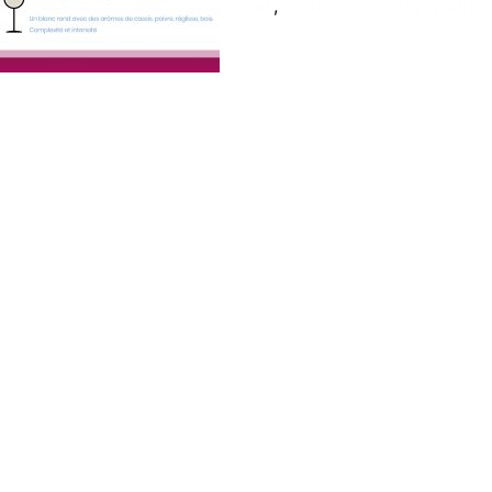
,
pdf
modele fiche degustation
Ecole de formation Le Coam
Tél : 01.43.87.05.93
contact@lecoam.eu
© 2023 Le Coam. Tous droits réservés
Mentions Légales