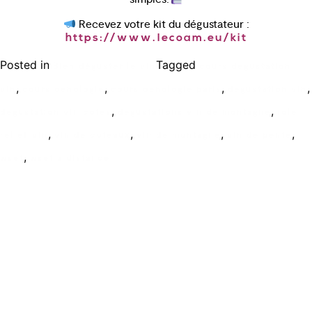
Recevez votre kit du dégustateur :
https://www.lecoam.eu/kit
Posted in
Tagged
Bien déguster le vin
cours degustation
,
,
,
,
vin
cours oenologie
cours oenologie paris
degustation vin
,
,
degustation vin cotes
degustations vin de montagne
role
,
,
,
,
relief vin
vin de coteaux
vin de montagne
vin de pente
,
wset
wset a distance
Ecole de formation Le Coam
Tél : 01.43.87.05.93
contact@lecoam.eu
© 2023 Le Coam. Tous droits réservés