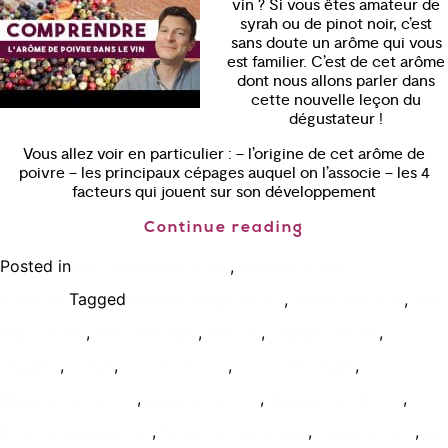
vin ? Si vous êtes amateur de
syrah ou de pinot noir, c’est
sans doute un arôme qui vous
est familier. C’est de cet arôme
dont nous allons parler dans
cette nouvelle leçon du
dégustateur !
Vous allez voir en particulier : – l’origine de cet arôme de
poivre – les principaux cépages auquel on l’associe – les 4
facteurs qui jouent sur son développement
Continue reading
Posted in
,
Bien connaître le vin
Podcast, vidéo,
Tagged
,
,
interview
apprentissage du vin
arôme des vins
box
,
,
,
,
dégustation
box oenologie
box vin
cépage sorcier
,
,
,
,
cépages
climat
conseil en vin
cours oenologie
,
,
,
dégustation du vin
degustation vin
élaboration du vin
,
,
,
fiche de dégustation
formation oenologie
formation vin
les